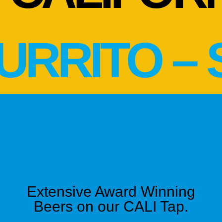
21.
캘리/CALI:
27.
URRITO –
19. set / 14.
12.
a la carte
스몰/Small:
Extensive Award Winning
21.
Beers on our CALI Tap.
캘리/CALI:
13.
26.