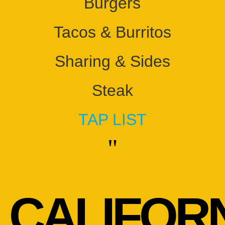
Burgers
21. set / 16.
29.
11.
a la carte
(18. on
Tacos & Burritos
#SteakThur
스몰/Small:
sday with
19.
Sharing & Sides
beer
캘리/CALI:
purchase)
24.
Steak
TAP LIST
"
11.
18. set / 13.
a la carte
CALIFORN
스몰/Small: