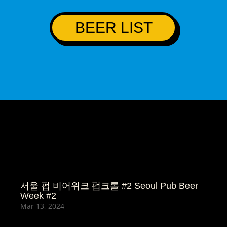
24. set / 19.
BEER LIST
a la carte
15.
스몰/Small:
23.
캘리/CALI:
16. set / 11.
서울 펍 비어위크 펍크롤 #2 Seoul Pub Beer
29.
a la carte
Week #2
Mar 13, 2024