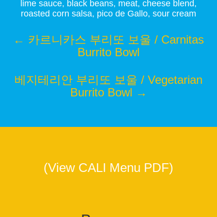
lime sauce, black beans, meat, cheese blend,
roasted corn salsa, pico de Gallo, sour cream
←
카르니카스 부리또 보울 / Carnitas
Burrito Bowl
베지테리안 부리또 보울 / Vegetarian
Burrito Bowl
→
(View CALI Menu PDF)