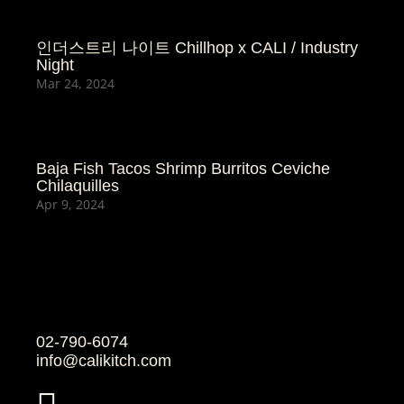
SIDES
인더스트리 나이트 Chillhop x CALI / Industry
Night
Mar 24, 2024
나쵸 & 딥소스 /
Nacho Chips & Dip
& 피코데가요 (토마
Baja Fish Tacos Shrimp Burritos Ceviche
Chilaquilles
토 살사) / Pico de
16. set / 11.
Apr 9, 2024
gallo (V) 10
a la carte
& 과카몰리 /
Guacamole (V) 11
& 할라페뇨 치즈 소
스 / Jalapeño
Cheese Sauce (V)
12
02-790-6074
info@calikitch.com
감자튀김 / Plain