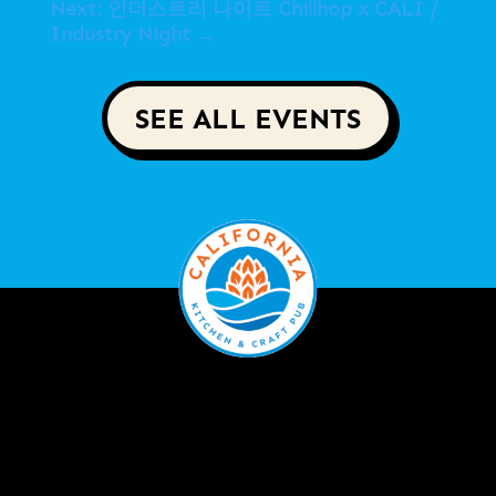
Next: 인더스트리 나이트 Chillhop x CALI /
Industry Night
→
SEE ALL EVENTS
Menu
FOOD
CRAFT BEER