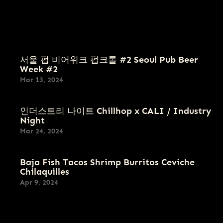
Menu
FOOD
CRAFT BEER
서울 펍 비어위크 펍크롤 #2 Seoul Pub Beer
Week #2
Mar 13, 2024
인더스트리 나이트 Chillhop x CALI / Industry
Night
Mar 24, 2024
Baja Fish Tacos Shrimp Burritos Ceviche
Chilaquilles
Apr 9, 2024