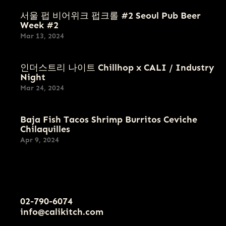
Omija-Mint
Rudeberry
랙커피 #블랙말트 #
Three
서울 펍 비어위크 펍크롤 #2 Seoul Pub Beer
Craft Soda
카라멜 #바닐라 #부
Societies Ki-
Week #2
Apple Cider with
Mar 13, 2024
드러운
One Korean
7.5
Strawberries
Single Malt
400ml – 9.0
4.5% ABV
인더스트리 나이트 Chillhop x CALI / Industry
(Alecrew, Korea)
Whiskey
Night
330ml: 9.0
Orange Juice /
Mar 24, 2024
40%ABV
오렌지 쥬스
16.0
Galmegi IPA
Baja Fish Tacos Shrimp Burritos Ceviche
6.0
Magpie
Chilaquilles
갈매기 IPA
Apr 9, 2024
Juicybox
6.5% IBU 65
Mexican
Sour Ale/Pineapple
West Coast IPA
Coca Cola,
Pickleback
and Coconut
Coke Zero,
(Jameson +
#Clean #Hoppy
5.7% ABV
02-790-6074
Sprite,
Pickle Juice)
info@calikitch.com
#Citrus #Piney #아
500ml: 12.5
Dr.Petter,