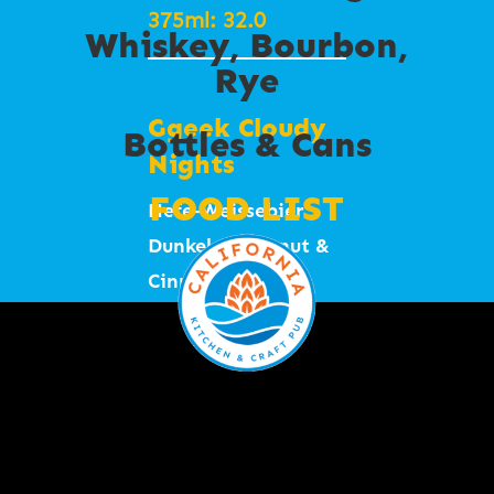
sticky rice
메달수상
375ml: 32.0
Whiskey, Bourbon,
40% ABV
400ml – 8.0
Rye
Lemon’ami 레
(Greek, Goyang)
6.0
Ggeek Cloudy
몬 라벤더 수제
Bottles & Cans
Nights
소다 / Lemon-
Sweet Lie 달콤
Lavender
FOOD LIST
Three
Hefe-Weissebier
한 거짓말 6.0%
Craft Soda
Societies Jung
Dunkel / Coconut &
"
IBU 36
Won Barrel-
7.5
Cinnamon
American Porter
Aged Gin
5.3% ABV
330ml: 9.0
#BlackCoffee
46.5%
Omija Mama
Menu
#BlackMalt
10.0
오미자 민트 수
#Caramel #Vanilla
제 소다 /
FOOD
CRAFT BEER
Dancing Cider
#Smooth #포터 #블