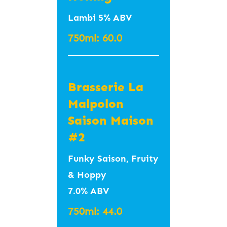
IBU40
Lambi 5% ABV
India Pale Lager
750ml: 60.0
#GreenPunch
#Light #Crisp #Dry
#Herb #Lemon
Brasserie La
#그린펀치 #가벼운 #
Malpolon
상쾌한 #드라이 #허
Saison Maison
브 #레몬
#2
350ml – 8.5
Funky Saison, Fruity
(Fundamental,
& Hoppy
Suwon)
7.0% ABV
750ml: 44.0
Ne-Geut#2 느