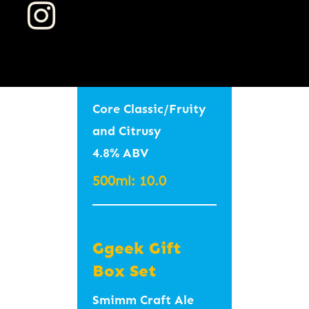
이피에이 #깔끔한 #

7.0
Ginger Ale,
호피 #시트러스 #상
Club Soda
큼한
Magpie Pale
4.0
400ml – 9.0
Ale
Wild Turkey
(Galmegi, Busan)
101
Core Classic/Fruity
and Citrusy
Rishi Organic
7.0 / 120
4.8% ABV
Pang Pang 팡
Tea 리쉬티 유기
팡 7.6% IBU 30
500ml: 10.0
농 수제차
Redemption
New England IPA
– Tumeric Ginger /
Rye
투메릭 진저 Caffein-
#Orange #Tropical
Ggeek Gift
Free #생강 #감귤껍
9.0 / 170
#Juicy #HazyIPA
Box Set
질 #레몬그라스 #소
#Drinkable #아이피
Smimm Craft Ale
화효소 #허브차
에이 #오렌지 #열대