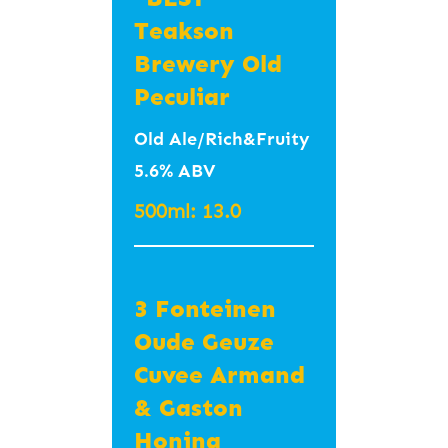
#SweetandSour
Teakson
#Refreshing #Light
Brewery Old
#사워에일 #페션프루
Peculiar
츠 #바닐라 #새콤새
Old Ale/Rich&Fruity
콤 #가벼움
5.6% ABV
350ml – 8.5
(Fundamental,
500ml: 13.0
Suwon)
3 Fonteinen
Green Punch
Oude Geuze
Hazy Lager 그
Cuvee Armand
린펀치 헤이지
& Gaston
라거 6.4%
Honing