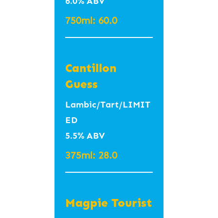
6.0% ABV
Pear
750ml: 60.0
Kombucha 카
다멈 & 배 준 콤
부차 ~0%
Cantillon
Kombucha
Guess
Lambic/Tart/LIMIT
#Cardamom #Pear
ED
#Lemongrass
5.5% ABV
#Lime #Probiotics
#콤부차 #스파클링티
375ml: 28.0
#카다멈 #베퓨레 #레
몬그라스 #라임껍질
Magpie Tourist
350ml – 8.5 (Wild
Komb, Korea)