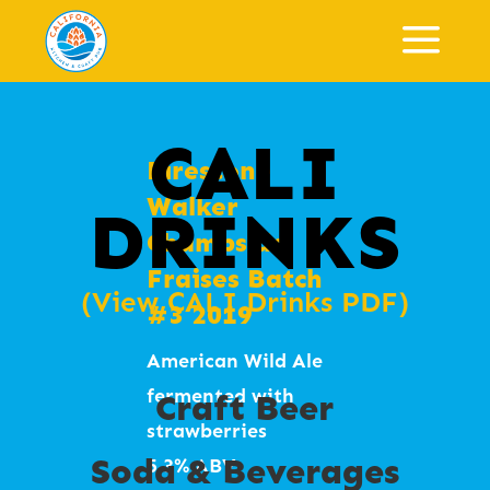
a
CALI
Gulp 꿀꺽 라거
Cardamom &
Jameson Irish
Firestone
4.5% IBU 18
Pear Jun
Whiskey
Walker
DRINKS
Kombucha 카
Champs de
American Lager
5.0/100
다멈&배 콤부차
Fraises Batch
(View CALI Drinks PDF)
#Light #Refreshing
스파클링티
#3 2019
#Drinkable
Tokki Soju
*특성상 발효 중 1%미
American Wild Ale
#KIBA2023silverme
Black
만의 알코올이 생성 될
fermented with
Craft Beer
dal #라거 #가벼운 #
*Limited*
수 있습니다
strawberries
상쾌한 #꿀꺽꿀꺽 #
Soda & Beverages
100% 찹쌀
5.3% ABV
한잔더 #KIBA2023은
8.5