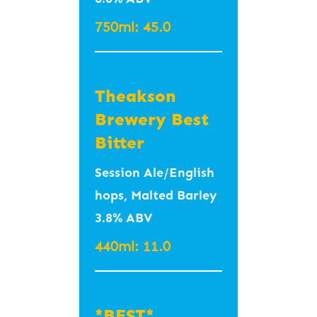
#Light #Summer #
750ml: 45.0
레모네이드 #가벼움
#갈증해소 #여름맥주
#새콤새콤
Theakson
350ml – 9.5 (Wild
Brewery Best
Wave, Busan)
Bitter
Session Ale/English
Fizy 피지 4.2%
hops, Malted Barley
IBU 5.5
3.8% ABV
440ml: 11.0
Sour Ale
#Passionfruit
#Vanilla
*BEST*