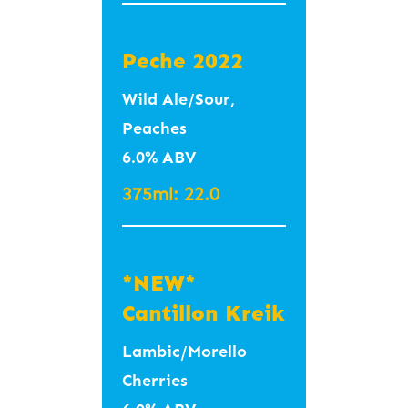
긋#2 4.6%
Peche 2022
Belgian Wit
Wild Ale/Sour,
#JejuOrganicLemon
Peaches
#Thyme #Smooth
6.0% ABV
#Light #Refreshing
375ml: 22.0
#벨지안위트 #제주유
기농레몬 #허브타임
#가벼운 #산뜻한
*NEW*
350ml – 13.5
Cantillon Kreik
(Ggeek Goyang)
Lambic/Morello
Cherries
Cardamom-