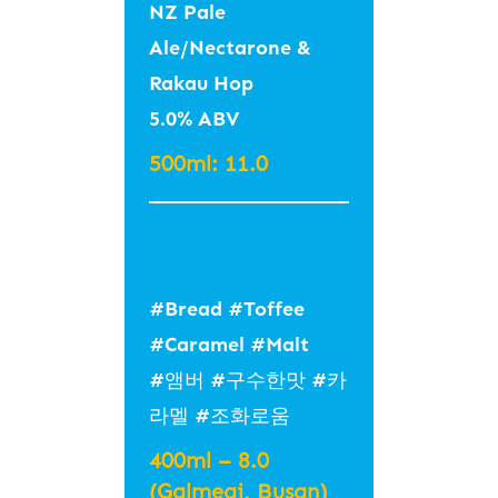
NZ Pale
Ale/Nectarone &
Rakau Hop
Campfire
5.0% ABV
Amber Ale 캠프
500ml: 11.0
파이오 앰버
5.0% 23 IBU
Amber
#Bread #Toffee
#Caramel #Malt
#앰버 #구수한맛 #카
라멜 #조화로움
400ml – 8.0
(Galmegi, Busan)