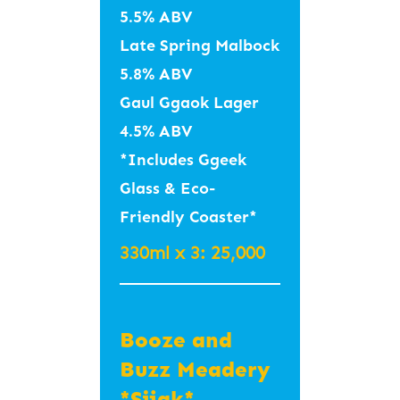
5.5% ABV
– Mushroom Hero /
Rowan’s Creek
과일향 #쥬시 #헤이
Late Spring Malbock
머쉬룸 히어로
Bourbon
지
5.8% ABV
Caffein-Free #피로
400ml – 12.0
12 / 220
Gaul Ggaok Lager
회복 #스트레스해소
(Greek, Going)
4.5% ABV
#에너지를활발 #약초
*Includes Ggeek
#커피대신
Richter’s
Glass & Eco-
– Chamomile
Old Peculiar 올
Original Sour
Friendly Coaster*
Medley 카모마일
드 피큘리어
Mash Whiskey
Caffein-Free #심신
330ml x 3: 25,000
5.6% IBU 23
안정 #당뇨예방 #건
Old Ale
12 / 230
강관리 #노화방지
– Peach Yuzu Green
Booze and
#EnglishTraditiona
유자 피치 그린티 #기
Buzz Meadery
Ale #RichandFruity
분전환 #스트레스완
#Blackcherry
*Sijak*