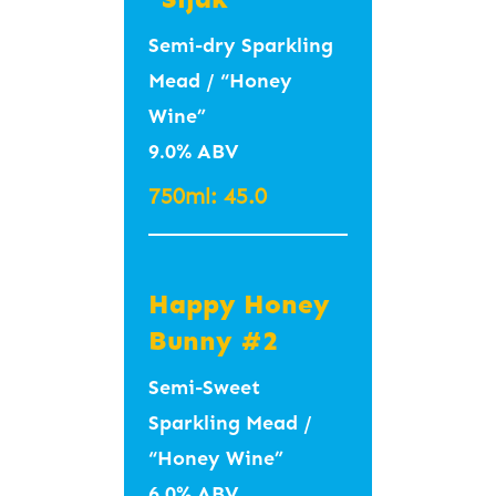
화 #면역력증진 #콜
#Banana
Semi-dry Sparkling
레스테롤안정
#Fullbodied #영국식
Mead / “Honey
올드에일 #풍부하고
6.5
Wine”
과일맛 #블랙체리향
9.0% ABV
#바나나향 #풀바디
750ml: 45.0
400ml – 11.0
(Theakston, UK)
Happy Honey
Bunny #2
Surleim 설레임
5.3%
Semi-Sweet
Sparkling Mead /
Sour Ale
“Honey Wine”
#Citrus #Lemonade
6.0% ABV